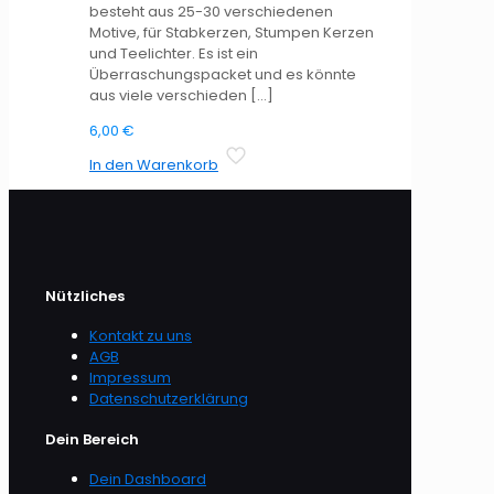
besteht aus 25-30 verschiedenen
Motive, für Stabkerzen, Stumpen Kerzen
und Teelichter. Es ist ein
Überraschungspacket und es könnte
aus viele verschieden
[…]
6,00
€
In den Warenkorb
Nützliches
Kontakt zu uns
AGB
Impressum
Datenschutzerklärung
Dein Bereich
Dein Dashboard