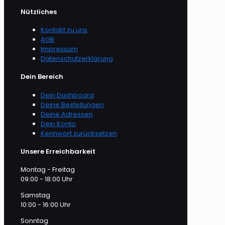
Die
Nützliches
Optionen
können
Kontakt zu uns
auf
AGB
der
Impressum
Produktseite
Datenschutzerklärung
gewählt
werden
Dein Bereich
Dein Dashboard
Deine Bestellungen
Deine Adressen
Dein Konto
Kennwort zurücksetzen
Unsere Erreichbarkeit
Montag - Freitag
09:00 - 18:00 Uhr
Samstag
10:00 - 16:00 Uhr
Sonntag