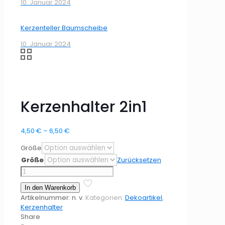
10. Januar 2024
Kerzenteller Baumscheibe
10. Januar 2024
Kerzenhalter 2in1
Preisspanne:
4,50
€
–
6,50
€
4,50 €
Größe
bis
6,50 €
Größe
Zurücksetzen
Kerzenhalter
2in1
In den Warenkorb
Menge
Artikelnummer:
n. v.
Kategorien:
Dekoartikel
,
Kerzenhalter
Share