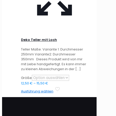
Deko Teller mit Loch
Teller Maße: Variante 1: Durchmesser
250mm Variante2: Durchmesser
350mm Dieses Produkt wird von mir
mit Liebe handgefertigt. Es kann immer
zu kleinen Abweichungen in der
[…]
Größe
Preisspanne:
12,50
€
–
15,50
€
12,50 €
Dieses
Ausführung wählen
bis
Produkt
15,50 €
weist
mehrere
Varianten
auf.