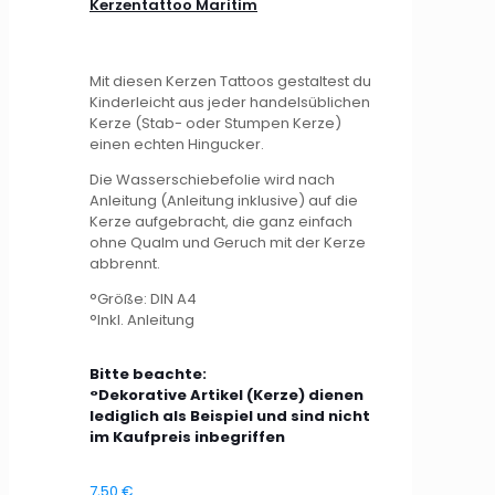
Kerzentattoo Maritim
Mit diesen Kerzen Tattoos gestaltest du
Kinderleicht aus jeder handelsüblichen
Kerze (Stab- oder Stumpen Kerze)
einen echten Hingucker.
Die Wasserschiebefolie wird nach
Anleitung (Anleitung inklusive) auf die
Kerze aufgebracht, die ganz einfach
ohne Qualm und Geruch mit der Kerze
abbrennt.
°Größe: DIN A4
°Inkl. Anleitung
Bitte beachte:
°Dekorative Artikel (Kerze) dienen
lediglich als Beispiel und sind nicht
im Kaufpreis inbegriffen
7,50
€