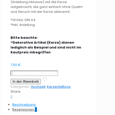
(Anleitung inklusive) auf die Kerze
aufgebracht, die ganz einfach ohne Qualm
und Geruch mit der Kerze abbrennt.
°Größe: DIN A4
°Inkl. Anleitung
Bitte beachte:
°Dekorative Artikel (Kerze) dienen
lediglich als Beispiel und sind nicht im
Kaufpreis inbegriffen
7,50
€
Kerzentattoo
Gold
In den Warenkorb
Hochzeit
Kategorien:
Hochzeit
,
Kerzentattoos
Menge
Share
0
Beschreibung
Rezensionen
0