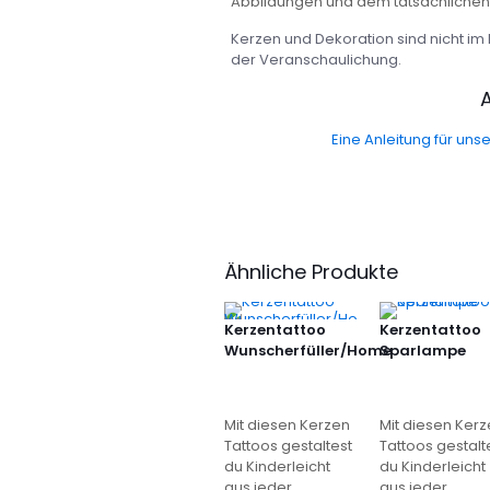
Abbildungen und dem tatsächlichen 
Kerzen und Dekoration sind nicht im 
der Veranschaulichung.
A
Eine Anleitung für unse
Rezensionen
Es gibt noch keine Rezensionen.
Ähnliche Produkte
Nur angemeldete Kunden, die dieses 
abgeben.
Kerzentattoo
Kerzentattoo
Wunscherfüller/Home
Sparlampe
Mit diesen Kerzen
Mit diesen Ker
Tattoos gestaltest
Tattoos gestalt
du Kinderleicht
du Kinderleicht
aus jeder
aus jeder