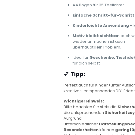
A4 Bogen für 35 Teelichter
Einfache Schritt-für-Schrit
Kinderleichte Anwendung
– k
Motiv bleibt sichtbar
, auch w
wieder anmachen ist auch
überhaupt kein Problem.
Ideal für
Geschenke, Tischdek
für dich selbst
💕
Tipp:
Perfekt auch für Kinder (unter Aufs
kreatives, entspannendes DIY-Erlebn
Wichtiger Hinweis:
Bitte beachten Sie stets die
Sicherh
die entsprechenden
Sicherheitss
Aufgrund
unterschiedlicher
Darstellungsbe
Besonderheiten
können
geringfü