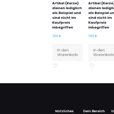
Artikel (Kerze)
Artikel (Kerze
dienen lediglich
dienen ledigl
als Beispiel und
als Beispiel u
sind nicht im
sind nicht im
Kaufpreis
Kaufpreis
inbegriffen
inbegriffen
7,50
€
7,50
€
In den
In den
Warenkorb
Warenkor
Nützliches
Dein Bereich
U