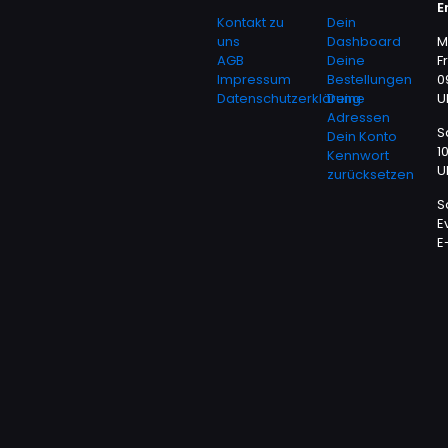
E
Kontakt zu
Dein
uns
Dashboard
M
AGB
Deine
F
Impressum
Bestellungen
0
Datenschutzerklärung
Deine
U
Adressen
S
Dein Konto
1
Kennwort
U
zurücksetzen
S
E
E