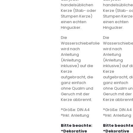
handelsüblichen
handelsüblich
Kerze (Stab- oder
Kerze (Stab- o
Stumpen Kerze)
Stumpen Kerze
einen echten
einen echten
Hingucker.
Hingucker.
Die
Die
Wasserschiebefolie
Wasserschiebe
wird nach
wird nach
Anleitung
Anleitung
(Anleitung
(Anleitung
inklusive) auf die
inklusive) auf d
Kerze
Kerze
aufgebracht, die
aufgebracht, d
ganz einfach
ganz einfach
ohne Qualm und
ohne Qualm u
Geruch mit der
Geruch mit der
Kerze abbrennt.
Kerze abbrennt
°Größe: DIN A4
°Größe: DIN A4
°Inkl. Anleitung
°Inkl. Anleitung
Bitte beachte:
Bitte beachte
°Dekorative
°Dekorative