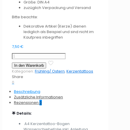
Größe: DIN A4
zuzüglich Verpackung und Versand
Bitte beachte:
Dekorative Artikel (Kerze) dienen
lediglich als Beispiel und sind nicht im
Kaufpreis inbegriffen
7,50
€
Kerzentattoo
Ostern
In den Warenkorb
1
Kategorien:
Frühling/ Ostern
,
Kerzentattoos
Menge
Share
0
Beschreibung
Zusätzliche Informationen
Rezensionen
0
🌟 Details:
A4 Kerzentattoo-Bogen
Wasserschiebefolie inkl. Anleitung