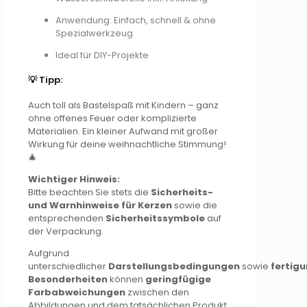
Anwendung: Einfach, schnell & ohne
Spezialwerkzeug
Ideal für DIY-Projekte
💡 Tipp:
Auch toll als Bastelspaß mit Kindern – ganz
ohne offenes Feuer oder komplizierte
Materialien. Ein kleiner Aufwand mit großer
Wirkung für deine weihnachtliche Stimmung!
🎄
Wichtiger Hinweis:
Bitte beachten Sie stets die
Sicherheits-
und Warnhinweise für Kerzen
sowie die
entsprechenden
Sicherheitssymbole
auf
der Verpackung.
Aufgrund
unterschiedlicher
Darstellungsbedingungen
sowie
fertig
Besonderheiten
können
geringfügige
Farbabweichungen
zwischen den
Abbildungen und dem tatsächlichen Produkt