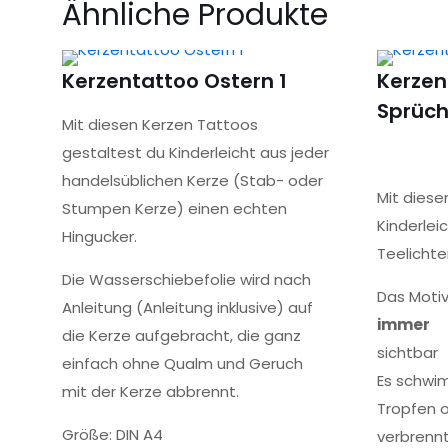
Ähnliche Produkte
Nur angemeldete Kunden, die dieses Produkt gekau
Kerzentattoo Ostern 1
Kerzen
Sprüc
Mit diesen Kerzen Tattoos
gestaltest du Kinderleicht aus jeder
handelsüblichen Kerze (Stab- oder
Mit diese
Stumpen Kerze) einen echten
Kinderlei
Hingucker.
Teelichte
Die Wasserschiebefolie wird nach
Das Motiv
Anleitung (Anleitung inklusive) auf
immer
die Kerze aufgebracht, die ganz
sichtbar
einfach ohne Qualm und Geruch
Es schwi
mit der Kerze abbrennt.
Tropfen 
Größe: DIN A4
verbrenn