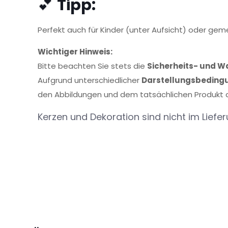
💕
Tipp:
Perfekt auch für Kinder (unter Aufsicht) oder ge
Wichtiger Hinweis:
Bitte beachten Sie stets die
Sicherheits- und W
Aufgrund unterschiedlicher
Darstellungsbeding
den Abbildungen und dem tatsächlichen Produkt a
Kerzen und Dekoration sind nicht im Liefe
Rezensionen
Es gibt noch keine Rezensionen.