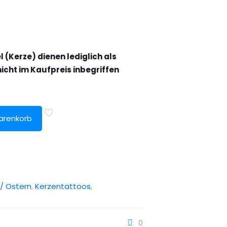
l (Kerze) dienen lediglich als
nicht im Kaufpreis inbegriffen
arenkorb
g/ Ostern
,
Kerzentattoos
,
0