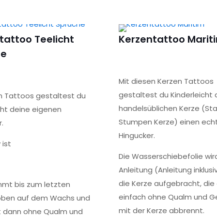
ft haben, dürfen eine Rezension abgeben.
tattoo Teelicht
Kerzentattoo Marit
he
Mit diesen Kerzen Tattoos
gestaltest du Kinderleicht 
n Tattoos gestaltest du
handelsüblichen Kerze (St
cht deine eigenen
Stumpen Kerze) einen ech
r.
Hingucker.
 ist
Die Wasserschiebefolie wir
Anleitung (Anleitung inklusi
die Kerze aufgebracht, die
mmt bis zum letzten
einfach ohne Qualm und G
oben auf dem Wachs und
mit der Kerze abbrennt.
t dann ohne Qualm und