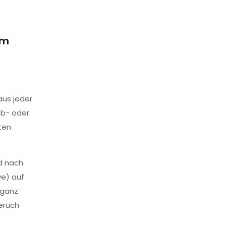
im
aus jeder
ab- oder
ten
d nach
ve) auf
 ganz
eruch