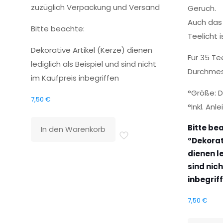
zuzüglich Verpackung und Versand
Geruch.
Auch das
Bitte beachte:
Teelicht 
Dekorative Artikel (Kerze) dienen
Für 35 T
lediglich als Beispiel und sind nicht
Durchme
im Kaufpreis inbegriffen
°Größe: D
7,50
€
°Inkl. Anl
Bitte be
In den Warenkorb
°Dekorat
dienen le
sind nic
inbegrif
7,50
€