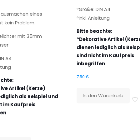
°Größe: DIN A4
 ausmachen eines
°Inkl. Anleitung
ist kein Problem.
Bitte beachte:
eelichter mit 35mm
°Dekorative Artikel (Kerz
sser
dienen lediglich als Beisp
sind nicht im Kaufpreis
IN A4
inbegriffen
eitung
7,50
€
achte:
ive Artikel (Kerze)
In den Warenkorb
diglich als Beispiel und
ht im Kaufpreis
fen