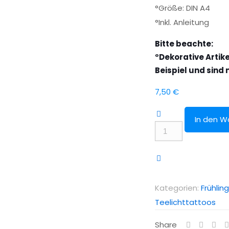
°Größe: DIN A4
°Inkl. Anleitung
Bitte beachte:
°Dekorative Artike
Beispiel und sind 
7,50
€
In den W
Kerzentattoo
Teelicht
Frühling
Menge
Kategorien:
Frühlin
Teelichttattoos
Share