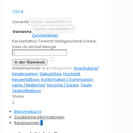
7,50
€
Variante
Variante
Zurücksetzen
Kerzentattoo Teelicht Gastgeschenk Danke,
Dass du da bist Menge
In den Warenkorb
Artikelnummer:
n. v.
Kategorien:
Einschulung/
Kindergarten
,
Geburtstag
,
Hochzeit
,
Kerzentattoos
,
Konfirmation / Kommunion
,
Liebe / Muttertag
,
Sprüche / Danke
,
Taufe
,
Teelichttattoos
Share
0
Beschreibung
Zusätzliche Informationen
Rezensionen
0