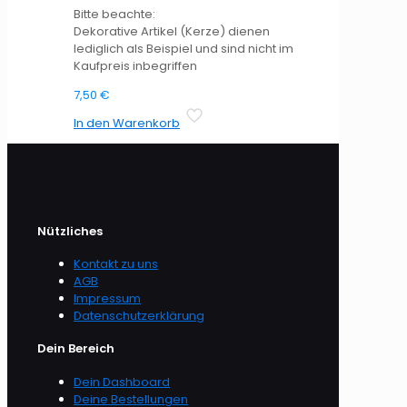
Bitte beachte:
Dekorative Artikel (Kerze) dienen
lediglich als Beispiel und sind nicht im
Kaufpreis inbegriffen
7,50
€
In den Warenkorb
Nützliches
Kontakt zu uns
AGB
Impressum
Datenschutzerklärung
Dein Bereich
Dein Dashboard
Deine Bestellungen