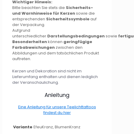
Wichtiger Hinweis:
Bitte beachten Sie stets die
Sicherheits-
und Warnhinweise für Kerzen
sowie die
entsprechenden
Sicherheitssymbole
auf
der Verpackung.
Aufgrund
unterschiedlicher
Darstellungsbedingungen
sowie
fertig
Besonderheiten
können
geringfügige
Farbabweichungen
zwischen den
Abbildungen und dem tatsächlichen Produkt
auftreten.
Kerzen und Dekoration sind nicht im
Lieferumfang enthalten und dienen lediglich
der Veranschaulichung.
Anleitung
Eine Anleitung für unsere Teelichttattoos
findest du hier
Variante
EfeuKranz, BlumenKranz