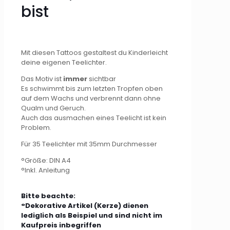
bist
Mit diesen Tattoos gestaltest du Kinderleicht
deine eigenen Teelichter.
Das Motiv ist
immer
sichtbar
Es schwimmt bis zum letzten Tropfen oben
auf dem Wachs und verbrennt dann ohne
Qualm und Geruch.
Auch das ausmachen eines Teelicht ist kein
Problem.
Für 35 Teelichter mit 35mm Durchmesser
°Größe: DIN A4
°Inkl. Anleitung
Bitte beachte:
°Dekorative Artikel (Kerze) dienen
lediglich als Beispiel und sind nicht im
Kaufpreis inbegriffen