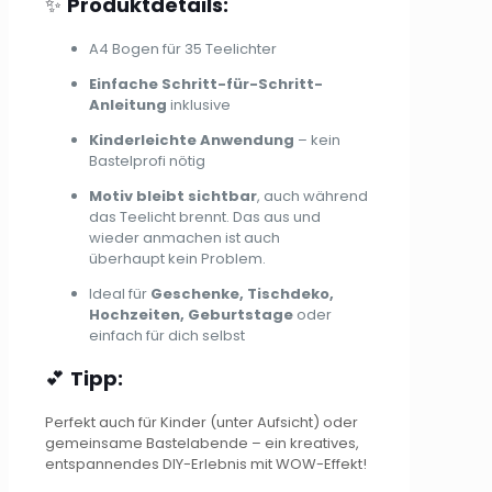
✨
Produktdetails:
A4 Bogen für 35 Teelichter
Einfache Schritt-für-Schritt-
Anleitung
inklusive
Kinderleichte Anwendung
– kein
Bastelprofi nötig
Motiv bleibt sichtbar
, auch während
das Teelicht brennt. Das aus und
wieder anmachen ist auch
überhaupt kein Problem.
Ideal für
Geschenke, Tischdeko,
Hochzeiten, Geburtstage
oder
einfach für dich selbst
💕
Tipp:
Perfekt auch für Kinder (unter Aufsicht) oder
gemeinsame Bastelabende – ein kreatives,
entspannendes DIY-Erlebnis mit WOW-Effekt!